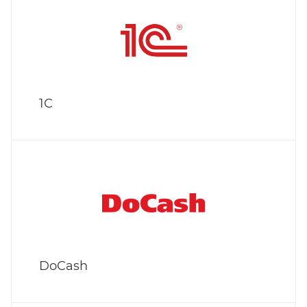
1С
DoCash